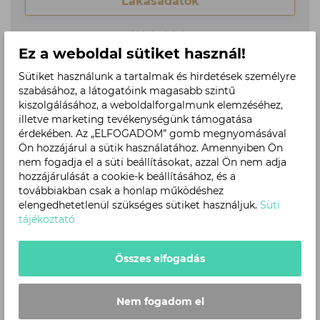
Lakásadatok
Ajánlatkérés
Ez a weboldal sütiket használ!
Sütiket használunk a tartalmak és hirdetések személyre
szabásához, a látogatóink magasabb szintű
DPR2_A.01.02
kiszolgálásához, a weboldalforgalmunk elemzéséhez,
Lakástípus: 6/DT
illetve marketing tevékenységünk támogatása
Lépcsőház: A lépcső
érdekében. Az „ELFOGADOM” gomb megnyomásával
Emelet:
1.
Ön hozzájárul a sütik használatához. Amennyiben Ön
nem fogadja el a süti beállításokat, azzal Ön nem adja
2
Alapterület:
82.73 m
hozzájárulását a cookie-k beállításához, és a
Szobák száma:
4
továbbiakban csak a honlap működéshez
Tájolás:
Déli
elengedhetetlenül szükséges sütiket használjuk.
Süti
tájékoztató
Kilátás:
Abonyi - Irodaház távol
Lakásadatok
Összes elfogadás
Ajánlatkérés
Nem fogadom el