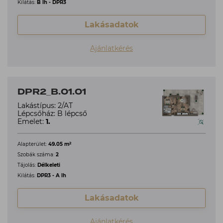
Kilátás:
B lh - DPR3
Lakásadatok
Ajánlatkérés
DPR2_B.01.01
Lakástípus: 2/AT
Lépcsőház: B lépcső
Emelet:
1.
2
Alapterület:
49.05 m
Szobák száma:
2
Tájolás:
Délkeleti
Kilátás:
DPR3 - A lh
Lakásadatok
Ajánlatkérés