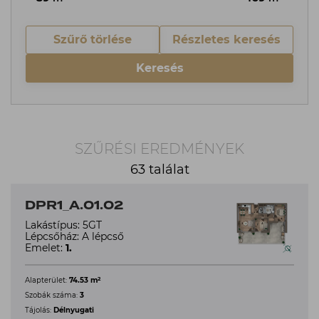
Szűrő törlése
Részletes keresés
Keresés
SZŰRÉSI EREDMÉNYEK
63 találat
DPR1_A.01.02
Lakástípus: 5GT
Lépcsőház: A lépcső
Emelet:
1.
2
Alapterület:
74.53 m
Szobák száma:
3
Tájolás:
Délnyugati