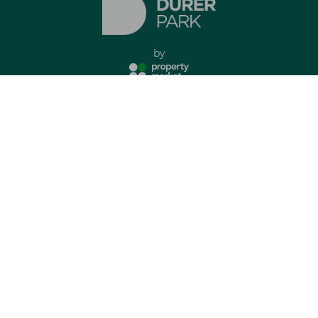
by
Impresszum
Adatkezelési tájékoztató
minden jog fenntartva
Elérhető lakások
Kapcsolat