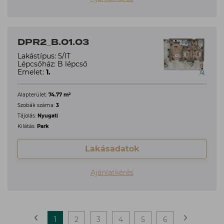
DPR2_B.01.03
Lakástípus: 5/IT
Lépcsőház: B lépcső
Emelet:
1.
2
Alapterület:
74.77 m
Szobák száma:
3
Tájolás:
Nyugati
Kilátás:
Park
Lakásadatok
Ajánlatkérés
1
2
3
4
5
6