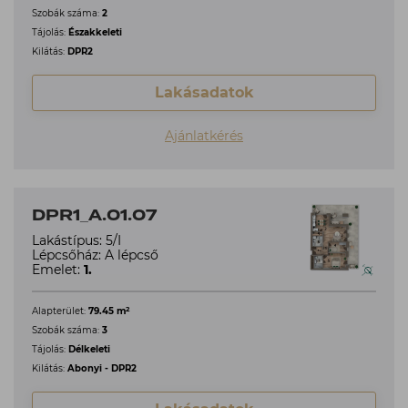
Szobák száma:
2
Tájolás:
Északkeleti
Kilátás:
DPR2
Lakásadatok
Ajánlatkérés
DPR1_A.01.07
Lakástípus: 5/I
Lépcsőház: A lépcső
Emelet:
1.
2
Alapterület:
79.45 m
Szobák száma:
3
Tájolás:
Délkeleti
Kilátás:
Abonyi - DPR2