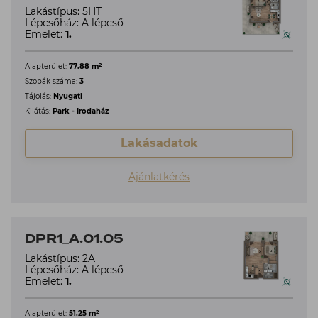
Lakástípus: 5HT
Lépcsőház: A lépcső
Emelet:
1.
2
Alapterület:
77.88 m
Szobák száma:
3
Tájolás:
Nyugati
Kilátás:
Park - Irodaház
Lakásadatok
Ajánlatkérés
DPR1_A.01.05
Lakástípus: 2A
Lépcsőház: A lépcső
Emelet:
1.
2
Alapterület:
51.25 m