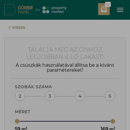
0
Tog
by
VISSZA
TALÁLJA MEG AZ ÖNHÖZ
LEGJOBBAN ILLŐ LAKÁST!
A csúszkák használatával állítsa be a kívánt
paramétereket!
SZOBÁK SZÁMA
2
3
4
5
MÉRET
2
2
59
169
m
m