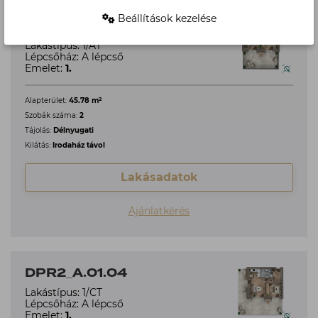
Beállítások kezelése
DPR2_A.01.03
Lakástípus: 1/AT
Lépcsőház: A lépcső
Emelet:
1.
2
Alapterület:
45.78 m
Szobák száma:
2
Tájolás:
Délnyugati
Kilátás:
Irodaház távol
Lakásadatok
Ajánlatkérés
DPR2_A.01.04
Lakástípus: 1/CT
Lépcsőház: A lépcső
Emelet:
1.