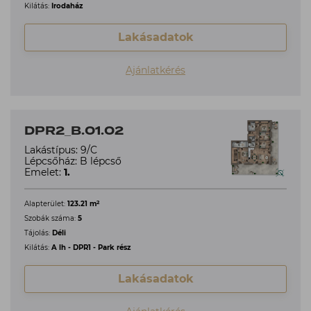
Kilátás:
Irodaház
Lakásadatok
Ajánlatkérés
DPR2_B.01.02
Lakástípus: 9/C
Lépcsőház: B lépcső
Emelet:
1.
2
Alapterület:
123.21 m
Szobák száma:
5
Tájolás:
Déli
Kilátás:
A lh - DPR1 - Park rész
Lakásadatok