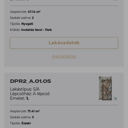
2
Alapterület:
47.14 m
Szobák száma:
2
Tájolás:
Nyugati
Kilátás:
Irodaház távol - Park
Lakásadatok
Ajánlatkérés
DPR2_A.01.05
Lakástípus: 5/A
Lépcsőház: A lépcső
Emelet:
1.
2
Alapterület:
71.41 m
Szobák száma:
3
Tájolás:
Északi