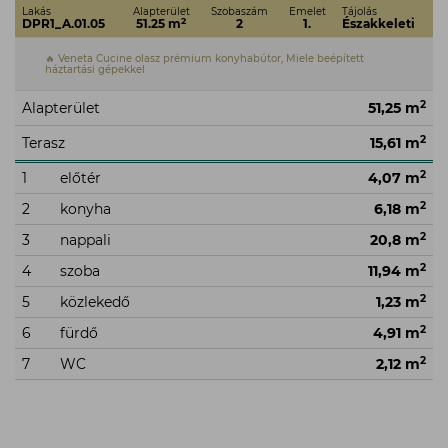
Lakás
Alapterület
Szobaszám
Emelet
Tájolás
2
DPR1_A.01.05
51.25 m
2
1.
Északkeleti
🔥 Veneta Cucine olasz prémium konyhabútor, Miele beépített
háztartási gépekkel
2
Alapterület
51,25 m
2
Terasz
15,61 m
2
1
előtér
4,07 m
2
2
konyha
6,18 m
2
3
nappali
20,8 m
2
4
szoba
11,94 m
2
5
közlekedő
1,23 m
2
6
fürdő
4,91 m
2
7
WC
2,12 m