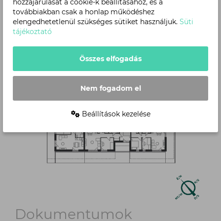
Szint
hozzájárulását a cookie-k beállításához, és a
továbbiakban csak a honlap működéshez
elengedhetetlenül szükséges sütiket használjuk.
Süti
tájékoztató
Összes elfogadás
Nem fogadom el
Beállítások kezelése
Dokumentumok