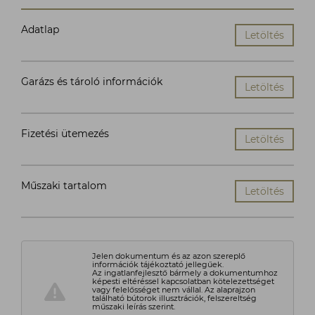
Adatlap
Letöltés
Garázs és tároló információk
Letöltés
Fizetési ütemezés
Letöltés
Műszaki tartalom
Letöltés
Jelen dokumentum és az azon szereplő
információk tájékoztató jellegűek.
Az ingatlanfejlesztő bármely a dokumentumhoz
képesti eltéréssel kapcsolatban kötelezettséget
vagy felelősséget nem vállal. Az alaprajzon
található bútorok illusztrációk, felszereltség
műszaki leírás szerint.