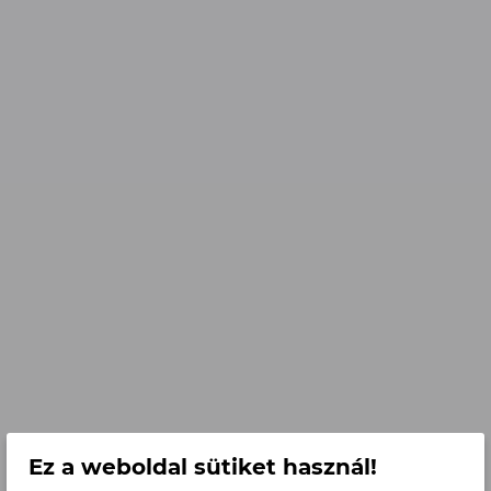
Dürer Park – amikor a
Városliget valóban a
mindennapok része
lesz
A városi élet sokáig
kompromisszumokról szólt: vagy a
központi elhelyezkedést választottuk,
vagy a zöld környezet nyugalmát. A
mai igények azonban már
túlmutatnak ezen a kettősségen.
Ez a weboldal sütiket használ!