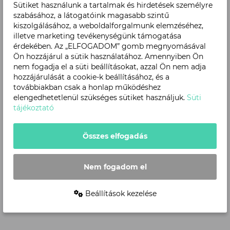
Sütiket használunk a tartalmak és hirdetések személyre
szabásához, a látogatóink magasabb szintű
kiszolgálásához, a weboldalforgalmunk elemzéséhez,
illetve marketing tevékenységünk támogatása
érdekében. Az „ELFOGADOM” gomb megnyomásával
Ön hozzájárul a sütik használatához. Amennyiben Ön
nem fogadja el a süti beállításokat, azzal Ön nem adja
hozzájárulását a cookie-k beállításához, és a
továbbiakban csak a honlap működéshez
elengedhetetlenül szükséges sütiket használjuk.
Süti
tájékoztató
Április 24, 2026
Összes elfogadás
A fejlesztés, amely
újraértelmezi a
Nem fogadom el
környéket – így
gondolja újra a Dürer
Beállítások kezelése
A Dürer Park a Városliget közvetlen
szomszédságában formálódó,
Park a környezetét
komplex városfejlesztési projekt,
amely lakó‑ és irodaépületeivel,