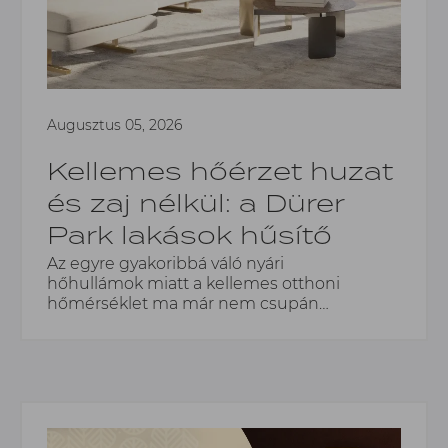
Augusztus 05, 2026
Kellemes hőérzet huzat
és zaj nélkül: a Dürer
Park lakások hűsítő
megoldásai
Az egyre gyakoribbá váló nyári
hőhullámok miatt a kellemes otthoni
hőmérséklet ma már nem csupán
kényelmi szempont, hanem a
mindennapi életminőség
alapfeltétele.