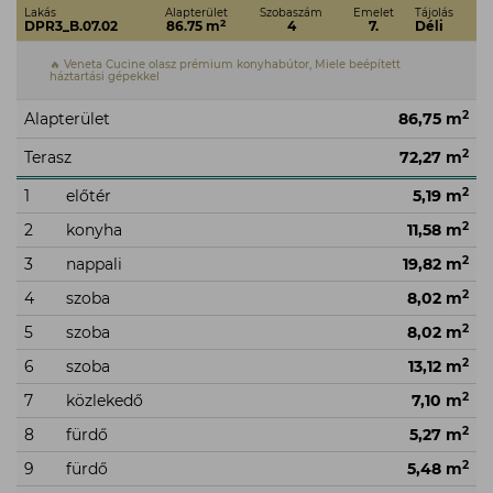
Lakás
Alapterület
Szobaszám
Emelet
Tájolás
2
DPR3_B.07.02
86.75 m
4
7.
Déli
🔥 Veneta Cucine olasz prémium konyhabútor, Miele beépített
háztartási gépekkel
2
Alapterület
86,75 m
2
Terasz
72,27 m
2
1
előtér
5,19 m
2
2
konyha
11,58 m
2
3
nappali
19,82 m
2
4
szoba
8,02 m
2
5
szoba
8,02 m
2
6
szoba
13,12 m
2
7
közlekedő
7,10 m
2
8
fürdő
5,27 m
2
9
fürdő
5,48 m