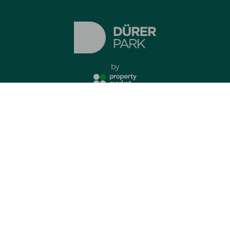
by
Impresszum
Adatkezelési tájékoztató
minden jog fenntartva
Elérhető lakások
Kapcsolat