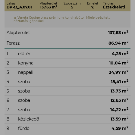
Lakás
Alapterület
Szobaszám
Emelet
Tájolás
2
DPR3_A.07.01
137.63 m
5
7.
Északkeleti
🔥 Veneta Cucine olasz prémium konyhabútor, Miele beépített
háztartási gépekkel
2
Alapterület
137,63 m
2
Terasz
86,94 m
2
1
előtér
4,25 m
2
2
konyha
10,04 m
2
3
nappali
24,97 m
2
4
szoba
18,41 m
2
5
szoba
13,73 m
2
6
szoba
12,65 m
2
7
szoba
14,22 m
2
8
közlekedő
13,59 m
2
9
fürdő
4,59 m