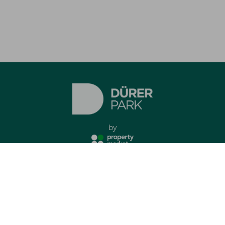
by
Impresszum
Adatkezelési tájékoztató
minden jog fenntartva