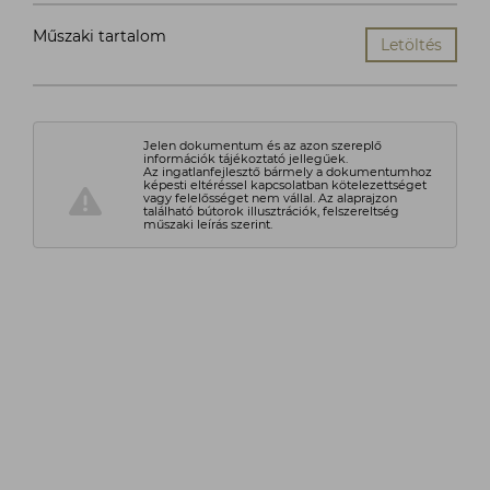
Műszaki tartalom
Letöltés
Jelen dokumentum és az azon szereplő
információk tájékoztató jellegűek.
Az ingatlanfejlesztő bármely a dokumentumhoz
képesti eltéréssel kapcsolatban kötelezettséget
vagy felelősséget nem vállal. Az alaprajzon
található bútorok illusztrációk, felszereltség
műszaki leírás szerint.