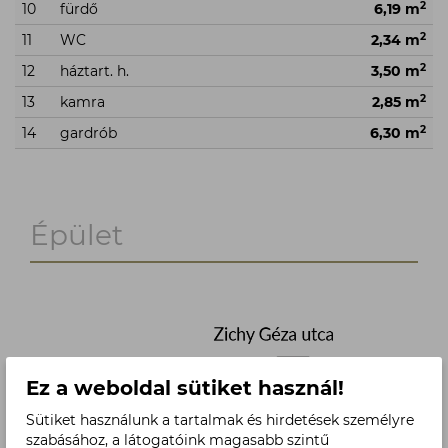
2
10
fürdő
6,19 m
2
11
WC
2,34 m
2
12
háztart. h.
3,50 m
2
13
kamra
2,85 m
2
14
gardrób
6,30 m
Épület
Ez a weboldal sütiket használ!
Sütiket használunk a tartalmak és hirdetések személyre
szabásához, a látogatóink magasabb szintű