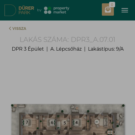
0
Tog
by
VISSZA
LAKÁS SZÁMA: DPR3_A.07.01
DPR 3 Épület | A. Lépcsőház | Lakástípus: 9/A