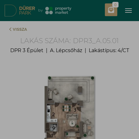
0
Tog
by
VISSZA
LAKÁS SZÁMA: DPR3_A.05.01
DPR 3 Épület | A. Lépcsőház | Lakástípus: 4/CT