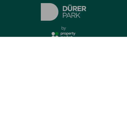
by
Impresszum
Adatkezelési tájékoztató
minden jog fenntartva
Elérhető lakások
Kapcsolat