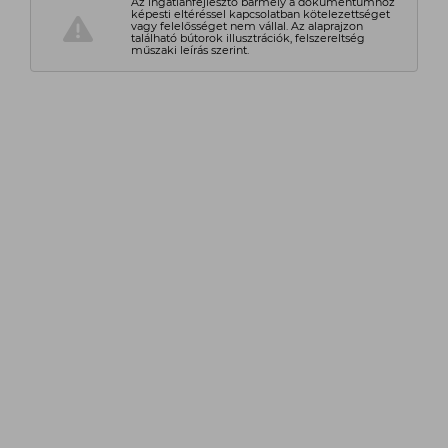
Az ingatlanfejlesztő bármely a dokumentumhoz
képesti eltéréssel kapcsolatban kötelezettséget
vagy felelősséget nem vállal. Az alaprajzon
található bútorok illusztrációk, felszereltség
műszaki leírás szerint.