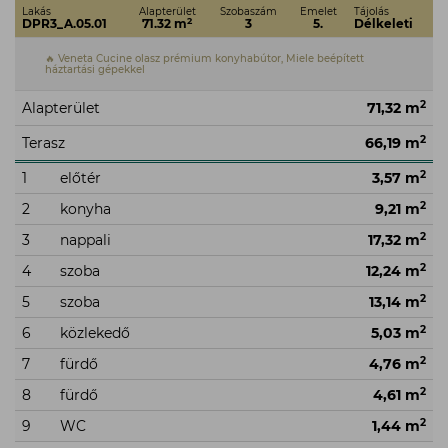
Lakás
Alapterület
Szobaszám
Emelet
Tájolás
2
DPR3_A.05.01
71.32 m
3
5.
Délkeleti
🔥 Veneta Cucine olasz prémium konyhabútor, Miele beépített
háztartási gépekkel
2
Alapterület
71,32 m
2
Terasz
66,19 m
2
1
előtér
3,57 m
2
2
konyha
9,21 m
2
3
nappali
17,32 m
2
4
szoba
12,24 m
2
5
szoba
13,14 m
2
6
közlekedő
5,03 m
2
7
fürdő
4,76 m
2
8
fürdő
4,61 m
2
9
WC
1,44 m