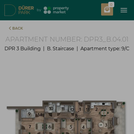
0
Tog
by
BACK
APARTMENT NUMBER: DPR3_B.04.01
DPR 3 Building | B. Staircase | Apartment type: 9/C