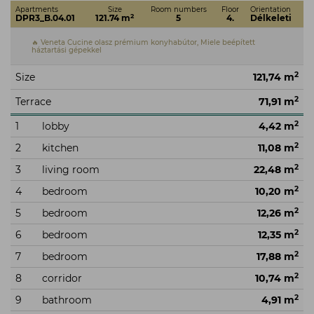
Apartments
Size
Room numbers
Floor
Orientation
2
DPR3_B.04.01
121.74 m
5
4.
Délkeleti
🔥 Veneta Cucine olasz prémium konyhabútor, Miele beépített
háztartási gépekkel
2
Size
121,74 m
2
Terrace
71,91 m
2
1
lobby
4,42 m
2
2
kitchen
11,08 m
2
3
living room
22,48 m
2
4
bedroom
10,20 m
2
5
bedroom
12,26 m
2
6
bedroom
12,35 m
2
7
bedroom
17,88 m
2
8
corridor
10,74 m
2
9
bathroom
4,91 m