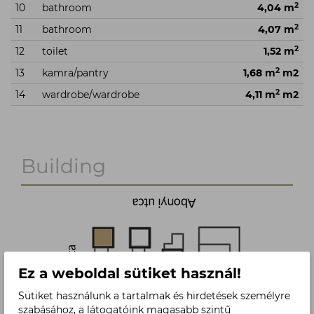
2
10
bathroom
4,04 m
2
11
bathroom
4,07 m
2
12
toilet
1,52 m
2
13
kamra/pantry
1,68 m
m2
2
14
wardrobe/wardrobe
4,11 m
m2
Building
Ez a weboldal sütiket használ!
Sütiket használunk a tartalmak és hirdetések személyre
szabásához, a látogatóink magasabb szintű