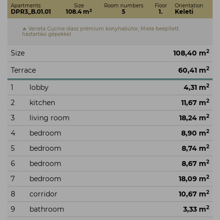
Apartments
Size
Room numbers
Floor
Orientation
2
DPR3_B.01.01
108.4 m
5
1.
Keleti
🔥 Veneta Cucine olasz prémium konyhabútor, Miele beépített
háztartási gépekkel
2
Size
108,40 m
2
Terrace
60,41 m
2
1
lobby
4,31 m
2
2
kitchen
11,67 m
2
3
living room
18,24 m
2
4
bedroom
8,90 m
2
5
bedroom
8,74 m
2
6
bedroom
8,67 m
2
7
bedroom
18,09 m
2
8
corridor
10,67 m
2
9
bathroom
3,33 m