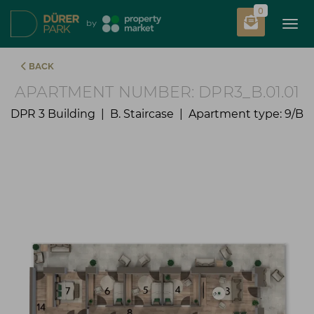
0
Tog
by
BACK
APARTMENT NUMBER: DPR3_B.01.01
DPR 3 Building | B. Staircase | Apartment type: 9/B