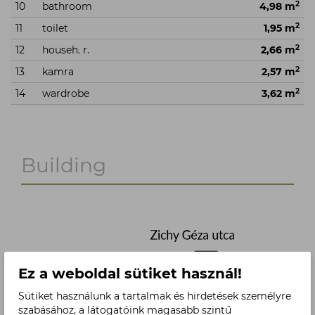
2
10
bathroom
4,98 m
2
11
toilet
1,95 m
2
12
househ. r.
2,66 m
2
13
kamra
2,57 m
2
14
wardrobe
3,62 m
Building
Ez a weboldal sütiket használ!
Sütiket használunk a tartalmak és hirdetések személyre
szabásához, a látogatóink magasabb szintű