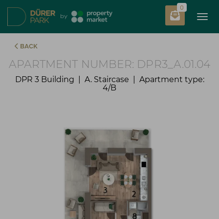
0
Tog
by
BACK
APARTMENT NUMBER: DPR3_A.01.04
DPR 3 Building | A. Staircase | Apartment type:
4/B