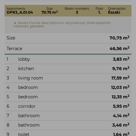
Apartments
Size
Room numbers
Floor
Orientation
2
DPR3_A.01.04
70.75 m
3
1.
Északi
🔥 Veneta Cucine olasz prémium konyhabútor, Miele beépített
háztartási gépekkel
2
Size
70,75 m
2
Terrace
46,56 m
2
1
lobby
3,83 m
2
2
kitchen
9,76 m
2
3
living room
17,59 m
2
4
bedroom
12,03 m
2
5
bedroom
12,35 m
2
6
corridor
5,95 m
2
7
bathroom
4,14 m
2
8
bathroom
3,46 m
2
9
toilet
1,64 m