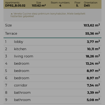
Apartments
Size
Room numbers
Floor
Orientation
2
DPR2_B.05.02
103.62 m
4
5.
Déli
🔥 Veneta Cucine olasz prémium konyhabútor, Miele beépített
háztartási gépekkel
2
Size
103,62 m
2
Terrace
55,36 m
2
1
lobby
3,77 m
2
2
kitchen
10,11 m
2
3
living room
18,26 m
2
4
bedroom
13,24 m
2
5
bedroom
8,97 m
2
6
bedroom
8,97 m
2
7
corridor
7,54 m
2
8
bathroom
3,39 m
2
9
bathroom
5,08 m