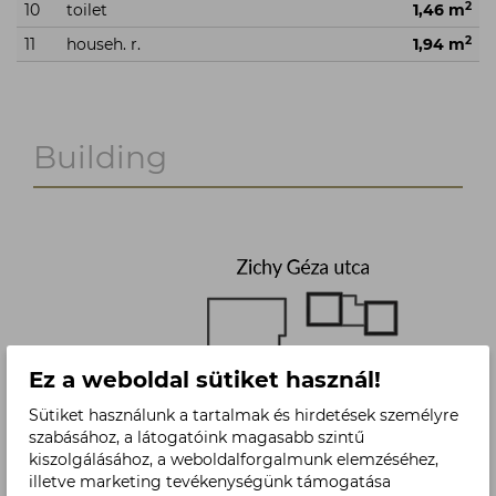
2
10
toilet
1,46 m
2
11
househ. r.
1,94 m
Building
Ez a weboldal sütiket használ!
Sütiket használunk a tartalmak és hirdetések személyre
szabásához, a látogatóink magasabb szintű
kiszolgálásához, a weboldalforgalmunk elemzéséhez,
illetve marketing tevékenységünk támogatása