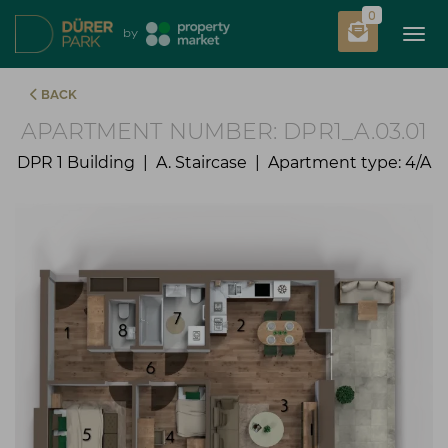
0
Tog
by
BACK
APARTMENT NUMBER: DPR1_A.03.01
DPR 1 Building | A. Staircase | Apartment type: 4/A