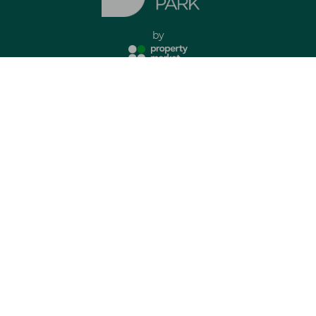
by
Imprint
Privacy Policy
all rights reserved
Apartments
Contact
Investor: