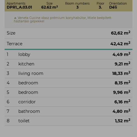
Apartments
Size
Room numbers
Floor
Orientation
2
DPR1_A.03.01
62.62 m
3
3.
Déli
🔥 Veneta Cucine olasz prémium konyhabútor, Miele beépített
háztartási gépekkel
2
Size
62,62 m
2
Terrace
42,42 m
2
1
lobby
4,49 m
2
2
kitchen
9,21 m
2
3
living room
18,33 m
2
4
bedroom
8,15 m
2
5
bedroom
9,96 m
2
6
corridor
6,16 m
2
7
bathroom
4,80 m
2
8
toilet
1,52 m